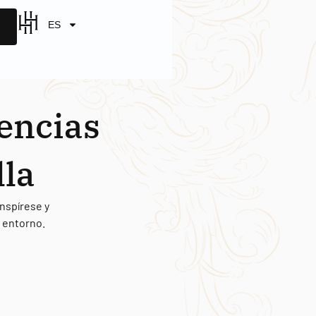
ES
iencias
lla
nspírese y
u entorno.