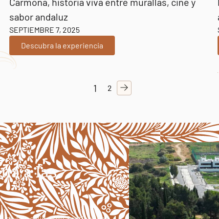
Carmona, historia viva entre murallas, cine y
sabor andaluz
SEPTIEMBRE 7, 2025
Descubra la experiencia
1
2
ana a las
a, en la localidad de Santiponce,