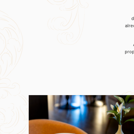
d
alre
prop