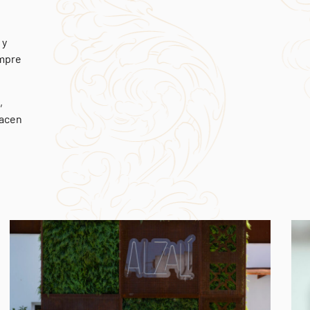
 y
empre
,
nacen