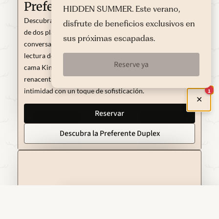
Preferente Dúplex
HIDDEN SUMMER. Este verano,
Descubra la magia de los 40 m², de este singular refugio
disfrute de beneficios exclusivos en
de dos plantas: en la planta baja, la zona de estar invita a
sus próximas escapadas.
conversaciones íntimas o a deleitarse con una buena
lectura de nuestra biblioteca, en la planta superior, la
Reserve ya
cama King Size, le acoge como en un verdadero palacete
renacentista. Estancia ideal para quienes buscan
intimidad con un toque de sofisticación.
1
✕
Reservar
Descubra la Preferente Duplex