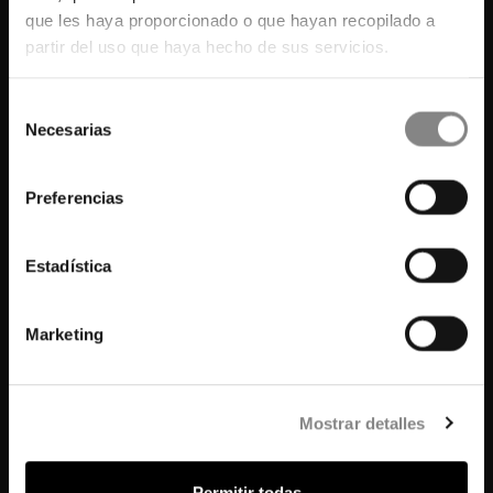
que les haya proporcionado o que hayan recopilado a
Work with us
partir del uso que haya hecho de sus servicios.
Contact
Selección
MADRID
Necesarias
de
Gran Hotel Inglés
consentimiento
GRANADA
Preferencias
Seda Club Hotel
Seda Residences
MALLORCA
Estadística
Posada Terra Santa
Samaritana Suites
Marketing
SEVILLE
Cavalta Boutique Hotel
Gravina 51
Mostrar detalles
BARCELONA
Hotel Club 29
CONTACT
Permitir todas