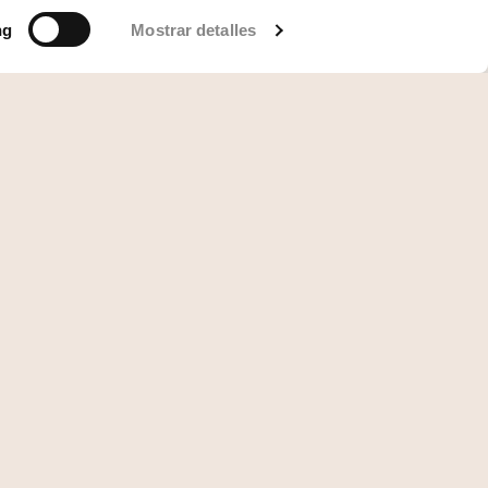
ng
Mostrar detalles
Ir a Gran Hotel Inglés
Ir a Gravina 51
Ir a Cavalta Boutique Hotel
Ir a Posada Terra Santa