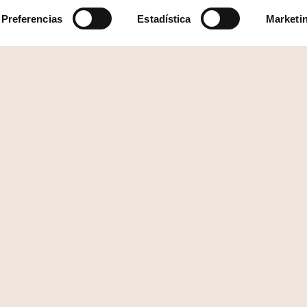
Preferencias
Estadística
Marketi
Nuestros hoteles
Madrid
Sevilla
Sevilla
Mallorca