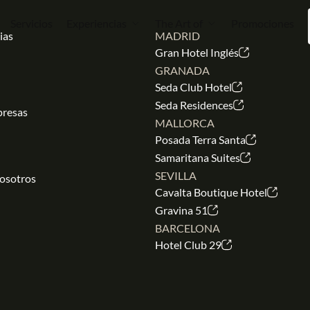
Servicios
Experiencias
The Art of
Promociones
ias
MADRID
Gran Hotel Inglés
GRANADA
Seda Club Hotel
Seda Residences
presas
MALLORCA
Posada Terra Santa
Samaritana Suites
SEVILLA
nosotros
Cavalta Boutique Hotel
Gravina 51
BARCELONA
Hotel Club 29