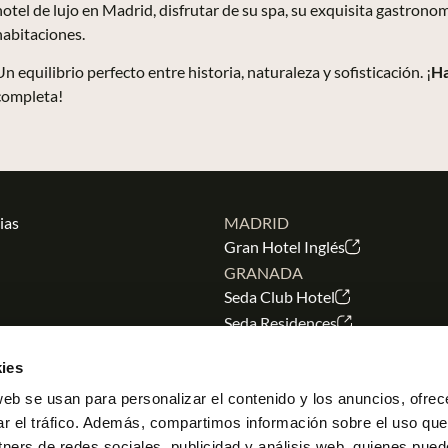
hotel de lujo en Madrid, disfrutar de su spa, su exquisita gastrono
habitaciones.
Un equilibrio perfecto entre historia, naturaleza y sofisticación. ¡
Ha
completa!
ias
MADRID
Gran Hotel Inglés
GRANADA
Seda Club Hotel
Seda Residences
presas
MALLORCA
ies
Posada Terra Santa
Samaritana Suites
web se usan para personalizar el contenido y los anuncios, ofrec
ar el tráfico. Además, compartimos información sobre el uso que
SEVILLA
nosotros
tners de redes sociales, publicidad y análisis web, quienes pue