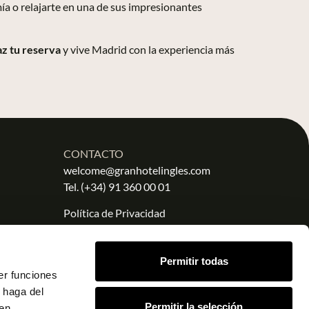
mía o relajarte en una de sus impresionantes
z tu reserva
y vive Madrid con la experiencia más
CONTACTO
welcome@granhotelingles.com
Tel.
(+34) 91 360 00 01
Política de Privacidad
Aviso Legal
Política de Cookies
Permitir todas
er funciones
 haga del
Permitir la selección
den