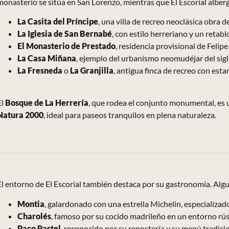
monasterio se sitúa en San Lorenzo, mientras que El Escorial alberg
La Casita del Príncipe
, una villa de recreo neoclásica obra d
La Iglesia de San Bernabé
, con estilo herreriano y un retab
El Monasterio de Prestado
, residencia provisional de Felip
La Casa
Miñana
, ejemplo del urbanismo neomudéjar del sigl
La Fresneda
o
La Granjilla
, antigua finca de recreo con est
El
Bosque de La Herrería
, que rodea el conjunto monumental, es
Natura 2000
, ideal para paseos tranquilos en plena naturaleza.
El entorno de El Escorial también destaca por su gastronomía. Alg
Montia
, galardonado con una estrella Michelin, especializa
Charolés
, famoso por su cocido madrileño en un entorno rúst
Paco Pastel
, reconocido por su repostería y su menú tradicio