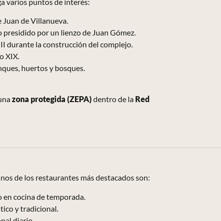
a varios puntos de interés:
e Juan de Villanueva.
lo presidido por un lienzo de Juan Gómez.
e II durante la construcción del complejo.
o XIX.
anques, huertos y bosques.
 una
zona protegida (ZEPA)
dentro de la
Red
unos de los restaurantes más destacados son:
do en cocina de temporada.
ico y tradicional.
nal diario.