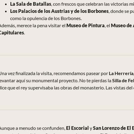
La Sala de Batallas
, con frescos que celebran las victorias 
Los Palacios de los Austrias y de los Borbones
, donde se p
como la opulencia de los Borbones.
Además, merece la pena visitar el
Museo de Pintura
, el
Museo de 
Capitulares
.
Una vez finalizada la visita, recomendamos pasear por
La Herrería
levantar aquí su monumental proyecto. No te pierdas la
Silla de Fel
dice que el rey supervisaba las obras del monasterio. Las vistas de
Aunque a menudo se confunden,
El Escorial
y
San Lorenzo de El 