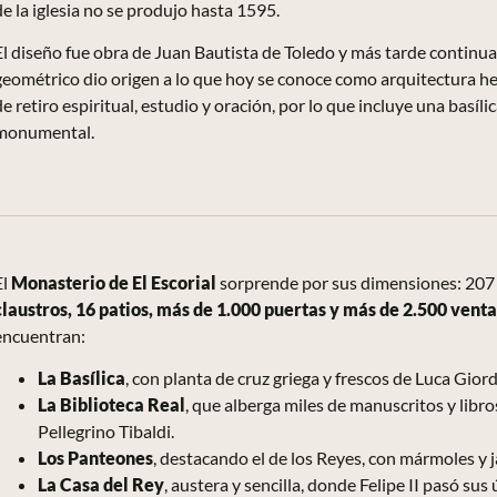
de la iglesia no se produjo hasta 1595.
El diseño fue obra de Juan Bautista de Toledo y más tarde continua
geométrico dio origen a lo que hoy se conoce como arquitectura he
de retiro espiritual, estudio y oración, por lo que incluye una basíl
monumental.
El
Monasterio de El Escorial
sorprende por sus dimensiones: 207 
claustros, 16 patios, más de 1.000 puertas y más de 2.500 vent
encuentran:
La Basílica
, con planta de cruz griega y frescos de Luca Gior
La Biblioteca Real
, que alberga miles de manuscritos y lib
Pellegrino
Tibaldi
.
Los Panteones
, destacando el de los Reyes, con mármoles y 
La Casa del Rey
, austera y sencilla, donde Felipe II pasó sus 