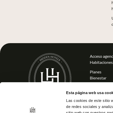
Acceso agenc
Habitaciones
Planes
Bienestar
Grupos y em
Servicios
Esta página web usa cook
Historia
Las cookies de este sitio 
Inspírese
de redes sociales y analiz
Trabaja con 
© 2025 Hidden.
sitio web con nuestros par