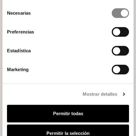
que reflejan su historia y su cultura vibrante. Desde
Selección
las verbenas de San Isidro hasta el baile del Chotis, el
Necesarias
de
Rastro… estas costumbres te sumergirán en la
consentimiento
auténtica esencia madrileña. ¡Reserva tu estancia y
déjate llevar por la magia de Madrid!
Preferencias
Estadística
Marketing
¿Quieres descubrir cuáles son los
mejores hoteles de lujo de España?
Mostrar detalles
¡Tenemos una noticia emocionante! Gran Hotel Inglés
de Madrid ha sido reconocido como uno de los 15
Permitir todas
mejores hoteles de lujo de España y uno de los 25
mejores hoteles de todo el país, según los prestigiosos
Premios TripAdvisor. ¿Quieres saber más sobre este
Permitir la selección