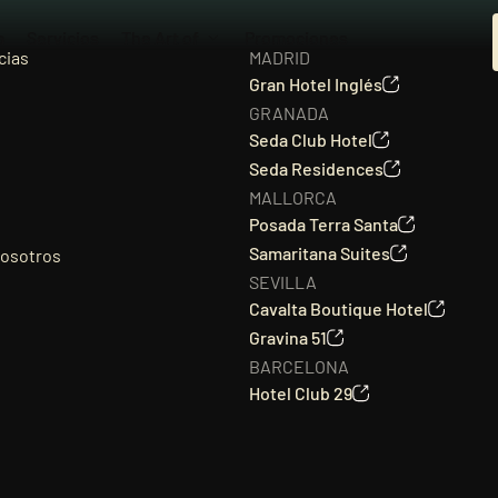
a
Servicios
The Art of
Promociones
cias
MADRID
Gran Hotel Inglés
GRANADA
Seda Club Hotel
Seda Residences
MALLORCA
Posada Terra Santa
Samaritana Suites
nosotros
SEVILLA
Cavalta Boutique Hotel
Gravina 51
BARCELONA
Hotel Club 29