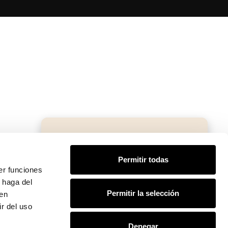
HIDDEN SUMMER. Este verano,
disfrute de beneficios exclusivos en
Permitir todas
sus próximas escapadas.
er funciones
 haga del
Permitir la selección
den
Reserve ya
r del uso
Denegar
1