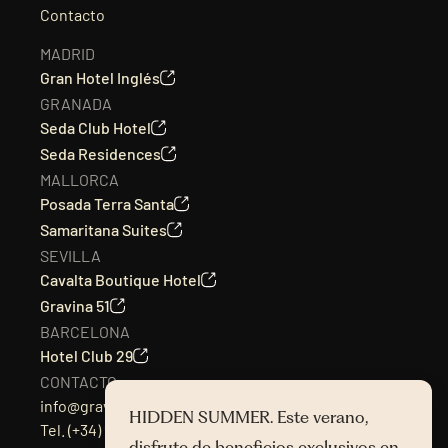
Contacto
MADRID
Gran Hotel Inglés
GRANADA
Seda Club Hotel
Seda Residences
MALLORCA
Posada Terra Santa
Samaritana Suites
SEVILLA
Cavalta Boutique Hotel
Gravina 51
BARCELONA
Hotel Club 29
CONTACTO
info@gravina51.com
HIDDEN SUMMER. Este verano,
Tel.
(+34) 954217501