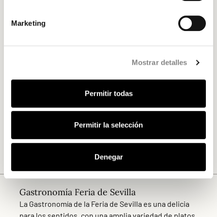
establecieron características específicas del
vestido, como el escote de pico, redondo o
Marketing
cuadrado, el pelo recogido en moño, el talle ceñido
que se abre desde las caderas a modo de flor, y la
importancia de los complementos como las flores en
Mostrar detalles
el pelo, el mantoncillo, los pendientes y los
mantones de Manila.
Permitir todas
Hoy en día, el traje de flamenca se considera único
en el mundo de los trajes regionales, ya que está
Permitir la selección
abierto a las tendencias de la moda femenina,
adaptándose a nuevos estilos y diseños mientras
sigue manteniendo su esencia tradicional.
Denegar
Gastronomía Feria de Sevilla
La Gastronomía de la Feria de Sevilla es una delicia
para los sentidos, con una amplia variedad de platos