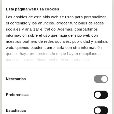
Esta página web usa cookies
Las cookies de este sitio web se usan para personalizar
Trajes de flamenca Feria de Sevilla
el contenido y los anuncios, ofrecer funciones de redes
Los trajes de flamenca tienen una historia rica y
sociales y analizar el tráfico. Además, compartimos
arraigada en la tradición sevillana. Se originaron en
información sobre el uso que haga del sitio web con
las primitivas ferias de ganado, donde las mujeres
nuestros partners de redes sociales, publicidad y análisis
que asistían, muchas de ellas gitanas y campesinas
web, quienes pueden combinarla con otra información
andaluzas, llevaban humildes batas de percal con
que les haya proporcionado o que hayan recopilado a
clásicos lunares. Estas batas, conocidas como
partir del uso que haya hecho de sus servicios.
«trajes de trajinar», con el tiempo se convirtieron en
una verdadera moda, con dos o tres volantes que
Selección
realzaban la figura femenina y le otorgaban un estilo
Necesarias
de
distintivo.
consentimiento
La Exposición de Sevilla de 1929 fue fundamental
Preferencias
para la consagración del traje de flamenca, siendo
aceptado por las clases pudientes como un atuendo
Estadística
indispensable para la Feria. Con el tiempo, se