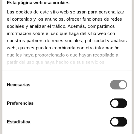
Esta página web usa cookies
Deseo recibir información noticias, eventos y
servicios de Hidden Hotels
Las cookies de este sitio web se usan para personalizar
el contenido y los anuncios, ofrecer funciones de redes
sociales y analizar el tráfico. Además, compartimos
información sobre el uso que haga del sitio web con
nuestros partners de redes sociales, publicidad y análisis
web, quienes pueden combinarla con otra información
Enviar
que les haya proporcionado o que hayan recopilado a
partir del uso que haya hecho de sus servicios.
Selección
Necesarias
de
consentimiento
Preferencias
Estadística