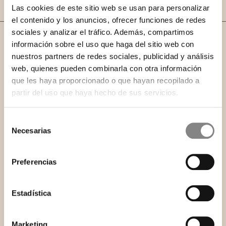
Las cookies de este sitio web se usan para personalizar
el contenido y los anuncios, ofrecer funciones de redes
sociales y analizar el tráfico. Además, compartimos
información sobre el uso que haga del sitio web con
GASTRONOMÍA LOCAL
nuestros partners de redes sociales, publicidad y análisis
Y experiencias con sabor
web, quienes pueden combinarla con otra información
mallorquín
que les haya proporcionado o que hayan recopilado a
partir del uso que haya hecho de sus servicios.
Cada sabor cuenta una historia.
Desde el desayuno con producto de mercado hasta una
Selección
cena entre arcos góticos, nuestro restaurante La Despensa
Necesarias
de
del Barón ofrece una gastronomía de proximidad que sabe
consentimiento
a Mallorca.
Preferencias
Estadística
Marketing