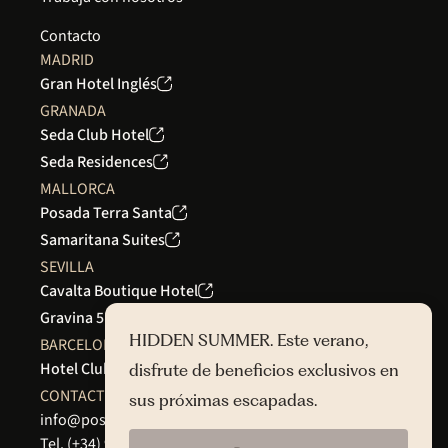
Contacto
MADRID
Gran Hotel Inglés
GRANADA
Seda Club Hotel
Seda Residences
MALLORCA
Posada Terra Santa
Samaritana Suites
SEVILLA
Cavalta Boutique Hotel
Gravina 51
HIDDEN SUMMER. Este verano,
BARCELONA
Hotel Club 29
disfrute de beneficios exclusivos en
CONTACTO
sus próximas escapadas.
info@posadaterrasanta.com
Tel.
(+34) 97 121 47 42