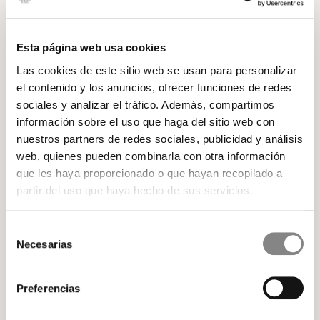
Esta página web usa cookies
Las cookies de este sitio web se usan para personalizar
el contenido y los anuncios, ofrecer funciones de redes
sociales y analizar el tráfico. Además, compartimos
información sobre el uso que haga del sitio web con
Estos son todos los servicios
nuestros partners de redes sociales, publicidad y análisis
web, quienes pueden combinarla con otra información
que puede encontrar en Duplex
que les haya proporcionado o que hayan recopilado a
partir del uso que haya hecho de sus servicios.
Preferential Suite
Selección
Necesarias
de
58 m²
consentimiento
Preferencias
Cocina totalmente equipada