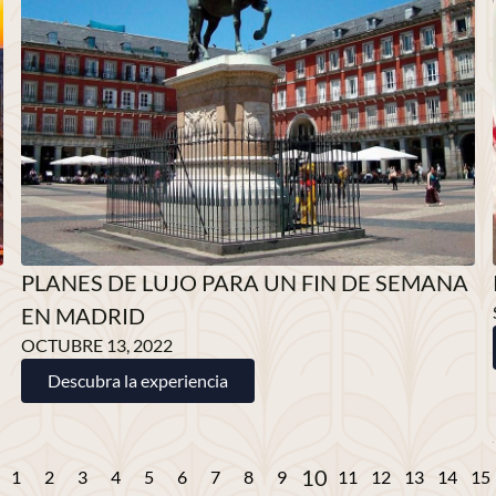
PLANES DE LUJO PARA UN FIN DE SEMANA
EN MADRID
OCTUBRE 13, 2022
Descubra la experiencia
10
1
2
3
4
5
6
7
8
9
11
12
13
14
15