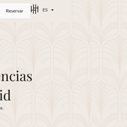
ES
Reservar
encias
id
s.