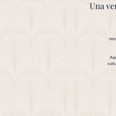
Una ve
rec
Aqu
cultu