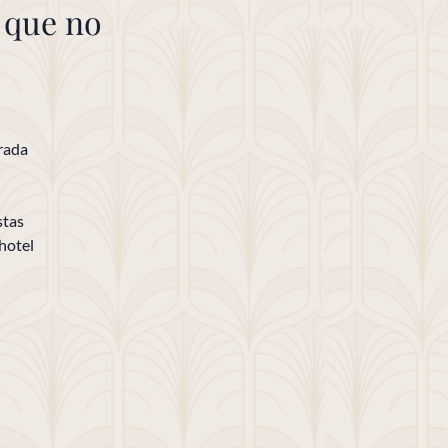
 que no
rada
stas
 hotel