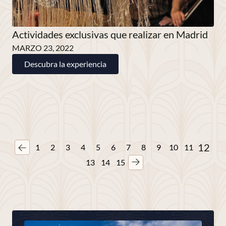
Actividades exclusivas que realizar en Madrid
MARZO 23, 2022
Descubra la experiencia
12
1
2
3
4
5
6
7
8
9
10
11
13
14
15