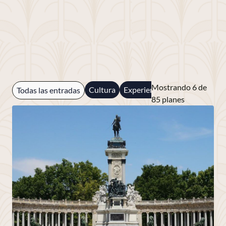
Mostrando 6 de
Cultura
Experiencias en el Hotel
Int
Todas las entradas
85 planes