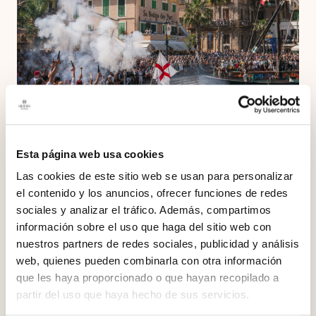
Es Firó de Sóller 2026: tradición,
Esta página web usa cookies
historia y uno de los eventos más
Las cookies de este sitio web se usan para personalizar
especiales de Mallorca
el contenido y los anuncios, ofrecer funciones de redes
sociales y analizar el tráfico. Además, compartimos
Leer más »
información sobre el uso que haga del sitio web con
nuestros partners de redes sociales, publicidad y análisis
web, quienes pueden combinarla con otra información
que les haya proporcionado o que hayan recopilado a
partir del uso que haya hecho de sus servicios.