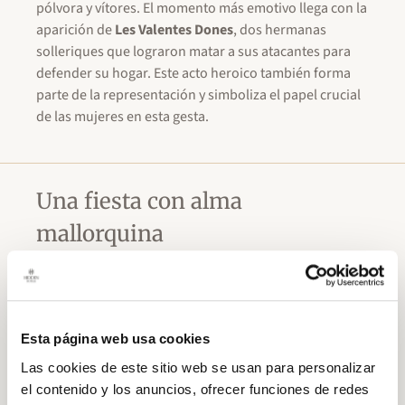
pólvora y vítores. El momento más emotivo llega con la
aparición de
Les Valentes Dones
, dos hermanas
solleriques que lograron matar a sus atacantes para
defender su hogar. Este acto heroico también forma
parte de la representación y simboliza el papel crucial
de las mujeres en esta gesta.
Una fiesta con alma
mallorquina
El desenlace tiene lugar en la
Plaça de Sóller
, donde se
celebra la batalla final. El estruendo de los trabucos y
el ambiente cargado de emoción marcan el clímax de
esta representación histórica. Finalmente, moros y
Esta página web usa cookies
cristianos entonan juntos
La Balanguera
, el himno de
Las cookies de este sitio web se usan para personalizar
Mallorca, en un momento de unión, respeto y
el contenido y los anuncios, ofrecer funciones de redes
celebración que da paso a una gran fiesta nocturna.