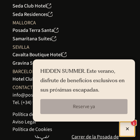
Seda Club Hotel
Seda Residences
MALLORCA
Posada Terra Santa
Samaritana Suites
SEVILLA
Cavalta Boutique Hotel
Gravina 51
BARCELONA
HIDDEN SUMMER. Este verano,
Hotel Club 29
disfrute de beneficios exclusivos en
CONTACTO
sus próximas escapadas.
info@posadaterrasanta.com
Tel.
(+34) 97 121 47 42
Reserve ya
Política de Privacidad
Aviso Legal
1
✕
Política de Cookies
Carrer de la Posada de