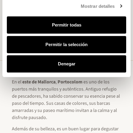
Respeta las tradiciones locales
y deja que los
Mostrar detalles
sollerics vivan su fiesta con protagonismo.
Recuerda que, aunque sea una representación,
Permitir todas
es también una celebración muy arraigada.
Prepárate para la pólvora
, los disparos y el
bullicio. Si vas con niños pequeños, tenlo en
Permitir la selección
cuenta.
Denegar
Portocolom
En el
este de Mallorca
,
Portocolom
es uno de los
puertos más tranquilos y auténticos. Antiguo refugio
de pescadores, ha sabido conservar su esencia pese al
paso del tiempo. Sus casas de colores, sus barcas
amarradas y su paseo marítimo invitan a la calma y al
disfrute pausado.
Además de su belleza, es un buen lugar para degustar