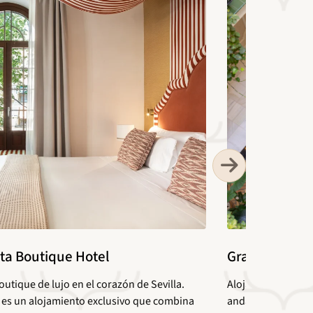
ta Boutique Hotel
Gravina 51
outique de lujo en el corazón de Sevilla.
Alojamiento con e
 es un alojamiento exclusivo que combina
andaluza. Gravina