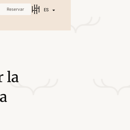
Reservar
ES
 la
a