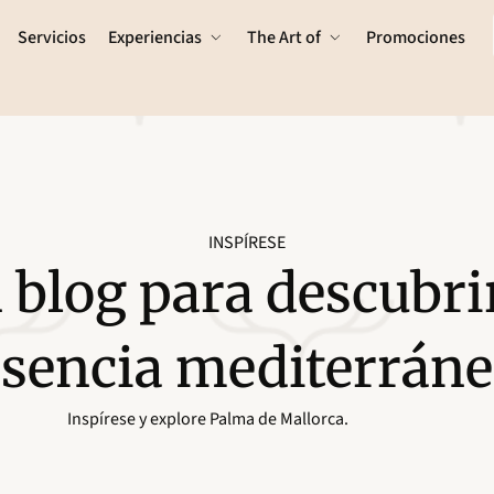
Servicios
Experiencias
The Art of
Promociones
INSPÍRESE
 blog para descubrir
esencia mediterráne
Inspírese y explore Palma de Mallorca.