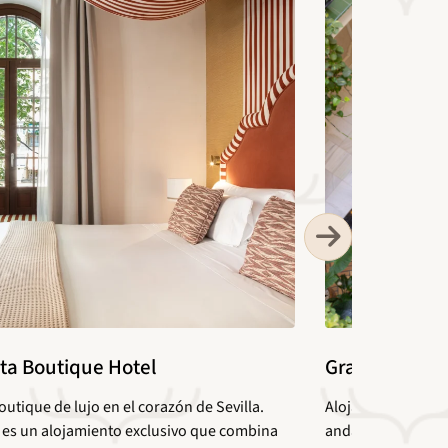
ta Boutique Hotel
Gravina 51
outique de lujo en el corazón de Sevilla.
Alojamiento con e
 es un alojamiento exclusivo que combina
andaluza. Gravina