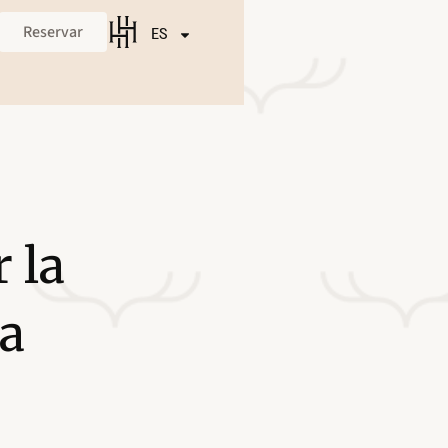
Reservar
ES
 la
a