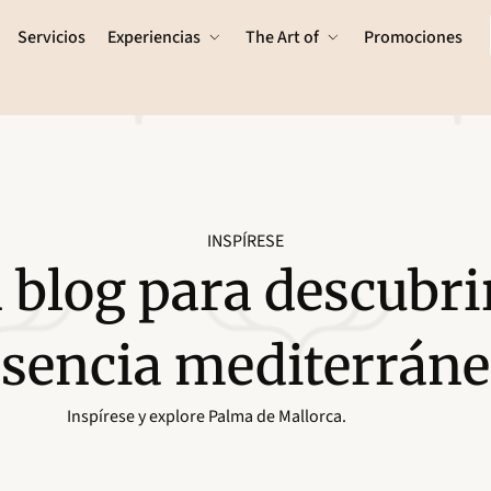
Servicios
Experiencias
The Art of
Promociones
INSPÍRESE
 blog para descubrir
esencia mediterráne
Inspírese y explore Palma de Mallorca.